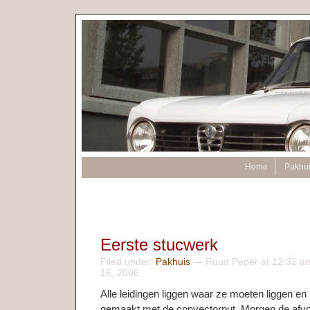
Home
Pakhu
Eerste stucwerk
Filed under:
Pakhuis
— Ruud Peper at 12:32 am
16, 2006
Alle leidingen liggen waar ze moeten liggen en
gemaakt met de convectorput. Morgen de afvo