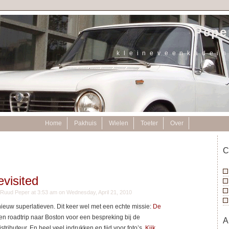
Pepe
k l e i n e v e e n k a d e i n
Home
Pakhuis
Wielen
Toeter
Over
C
visited
uud Peper at 3:53 am on Wednesday, April 21, 2010
uw superlatieven. Dit keer wel met een echte missie:
De
n roadtrip naar Boston voor een bespreking bij de
A
stributeur. En heel veel indrukken en tijd voor foto’s.
Kijk