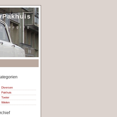
rPakhuis
 b e w e g i n g
ategorien
Diversen
Pakhuis
Toeter
Wielen
rchief