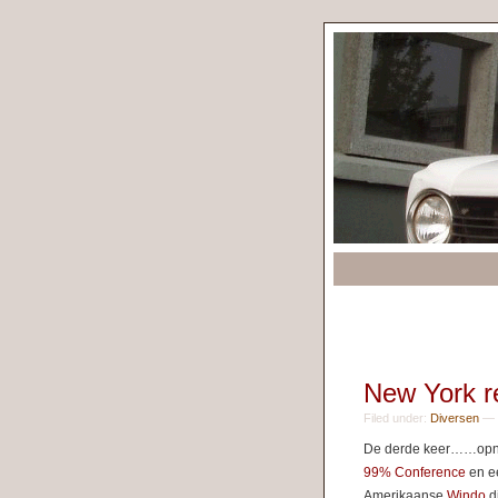
New York re
Filed under:
Diversen
— R
De derde keer……opnie
99% Conference
en ee
Amerikaanse
Windo
di