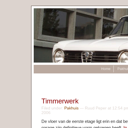
Home
Pakhu
Timmerwerk
Filed under:
Pakhuis
— Ruud Peper at 12:54 pm
2006
De vloer van de eerste etage ligt erin en dat b
garage zijn definitieve vorm gekregen heeft.
In