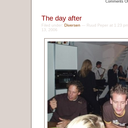
Comments Of
The day after
Filed under:
Diversen
— Ruud Peper at 1:23 p
13, 2006