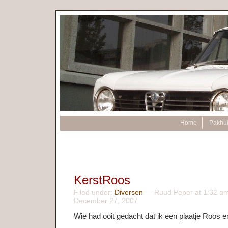
Home
Pakhu
KerstRoos
Filed under:
Diversen
— Ruud Peper at 1:32 am
December 27, 2007
Wie had ooit gedacht dat ik een plaatje Roos 